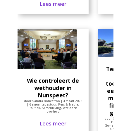
Lees meer
Twintig j
geen
Wie controleert de
toezicht,
wethouder in
een besl
Nunspeet?
met gro
door
Sandra Bonestroo
|
4 maart 2026
financië
|
Gemeentebestuur
,
Pers & Media
,
Politiek
,
Samenleving
,
Wet open
gevolg
overheid
door
Sandra Bon
Lees meer
|
19 februari 2
Gemeentebestuu
& Media
,
Polit