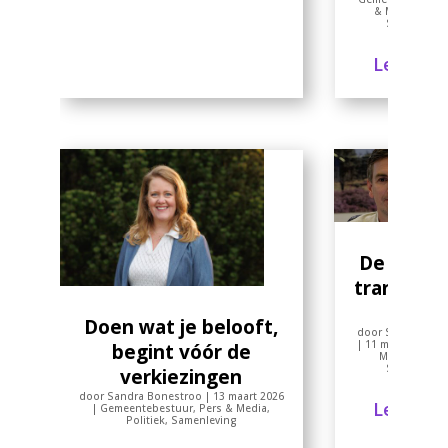
& Media
,
Polit
Samenlevin
Lees me
De partij
transpara
zwijgt
Doen wat je belooft,
door
Sandra Bon
|
11 maart 2026
|
begint vóór de
Media
,
Politi
Samenlevin
verkiezingen
door
Sandra Bonestroo
|
13 maart 2026
Lees me
|
Gemeentebestuur
,
Pers & Media
,
Politiek
,
Samenleving