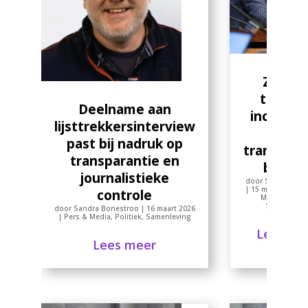
Zwijge
terwijl 
Deelname aan
inclusivi
lijsttrekkersinterview
en
past bij nadruk op
transpara
transparantie en
beloof
journalistieke
door
Sandra Bon
|
15 maart 2026
|
controle
Media
,
Politi
Samenlevin
door
Sandra Bonestroo
|
16 maart 2026
|
Pers & Media
,
Politiek
,
Samenleving
Lees me
Lees meer