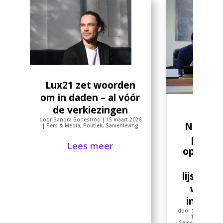
Lux21 zet woorden
om in daden – al vóór
de verkiezingen
SGP
door
Sandra Bonestroo
|
15 maart 2026
Nunspe
|
Pers & Media
,
Politiek
,
Samenleving
predik
Lees meer
openhei
maar
lijsttrek
weiger
intervi
door
Sandra Bon
|
14 maart 20
Gemeentebestuu