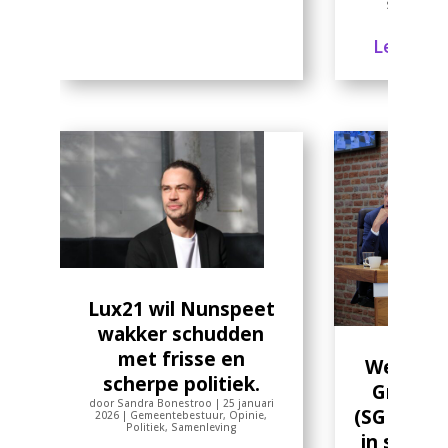
Samenlevin
Lees me
Lux21 wil Nunspeet
wakker schudden
met frisse en
Wethou
scherpe politiek.
Groothu
door
Sandra Bonestroo
|
25 januari
(SGP) han
2026
|
Gemeentebestuur
,
Opinie
,
Politiek
,
Samenleving
in strijd