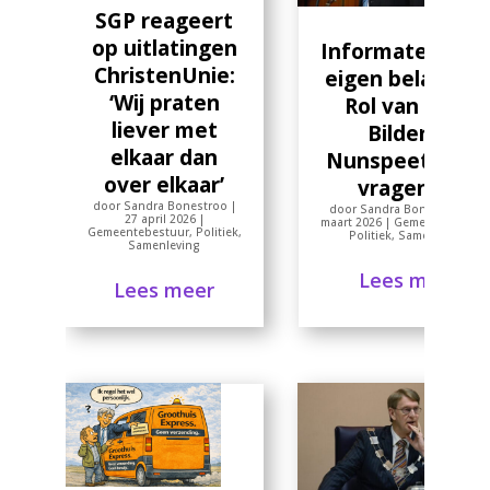
SGP reageert
op uitlatingen
Informateur me
ChristenUnie:
eigen belangen
‘Wij praten
Rol van Eddy
liever met
Bilder in
elkaar dan
Nunspeet roep
over elkaar’
vragen op
door
Sandra Bonestroo
|
door
Sandra Bonestroo
|
27
27 april 2026
|
maart 2026
|
Gemeentebestuu
Gemeentebestuur
,
Politiek
,
Politiek
,
Samenleving
Samenleving
Lees meer
Lees meer