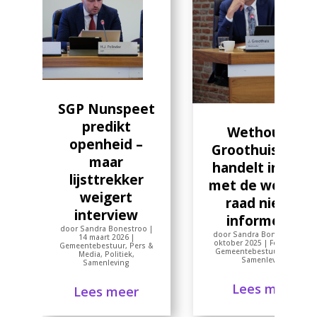
SGP Nunspeet
predikt
Wethouder
openheid –
Groothuis (SGP
maar
handelt in strij
lijsttrekker
met de wet doo
weigert
raad niet te
interview
informeren
door
Sandra Bonestroo
|
door
Sandra Bonestroo
|
25
14 maart 2026
|
oktober 2025
|
Feitencheck
,
Gemeentebestuur
,
Pers &
Gemeentebestuur
,
Politiek
,
Media
,
Politiek
,
Samenleving
Samenleving
Lees meer
Lees meer