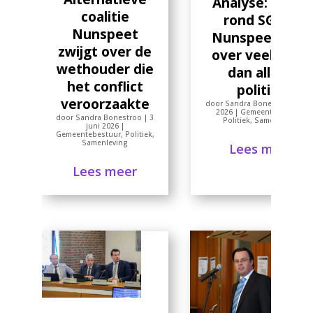
Analyse: Breuk
coalitie
rond SGP in
Nunspeet
Nunspeet gaat
zwijgt over de
over veel meer
wethouder die
dan alleen
het conflict
politiek
veroorzaakte
door
Sandra Bonestroo
|
7 m
2026
|
Gemeentebestuur
,
door
Sandra Bonestroo
|
3
Politiek
,
Samenleving
juni 2026
|
Gemeentebestuur
,
Politiek
,
Samenleving
Lees meer
Lees meer