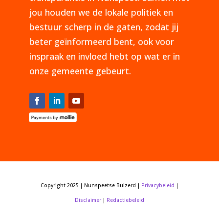
jou houden we de lokale politiek en
bestuur scherp in de gaten, zodat jij
beter geïnformeerd bent, ook voor
inspraak en invloed hebt op wat er in
onze gemeente gebeurt.
Copyright 2025 | Nunspeetse Buizerd |
Privacybeleid
|
Disclaimer
|
Redactiebeleid