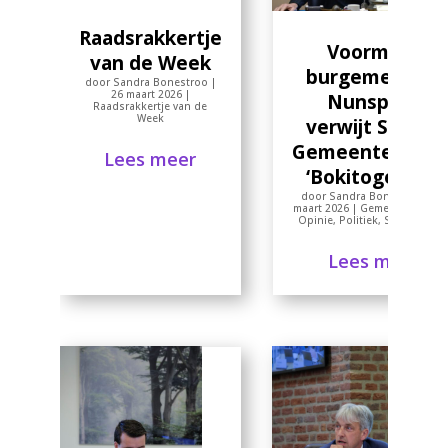
Raadsrakkertje
Voormalig
van de Week
burgemeester
door
Sandra Bonestroo
|
26 maart 2026
|
Nunspeet
Raadsrakkertje van de
Week
verwijt SGP en
Gemeentebelan
Lees meer
‘Bokitogedrag’
door
Sandra Bonestroo
|
17
maart 2026
|
Gemeentebestuu
Opinie
,
Politiek
,
Samenlevin
Lees meer