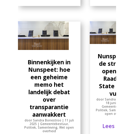
Nunspeet e
Binnenkijken in
de strijd om
Nunspeet: hoe
openheid:
een geheime
Raad van
memo het
State onder
landelijk debat
vuur
over
door
Sandra Bonestroo
18 juni 2025
|
transparantie
Gemeentebestuur
,
Politiek
,
Samenleving
,
W
aanwakkert
open overheid
door
Sandra Bonestroo
|
11 juli
2025
|
Gemeentebestuur
,
Lees meer
Politiek
,
Samenleving
,
Wet open
overheid