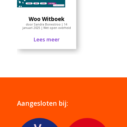
Woo Witboek
door
Sandra Bonestroo
|
14
januari 2025
|
Wet open overheid
Lees meer
Aangesloten bij: