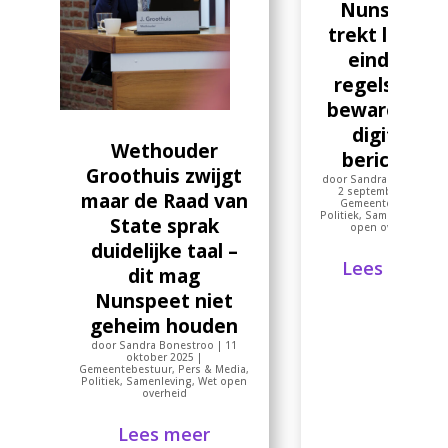
Nunspeet
trekt lessen:
eindelijk
regels voor
bewaren va
digitale
Wethouder
berichten
Groothuis zwijgt
door
Sandra Bonestroo
2 september 2025
|
maar de Raad van
Gemeentebestuur
,
Politiek
,
Samenleving
,
W
State sprak
open overheid
duidelijke taal –
Lees meer
dit mag
Nunspeet niet
geheim houden
door
Sandra Bonestroo
|
11
oktober 2025
|
Gemeentebestuur
,
Pers & Media
,
Politiek
,
Samenleving
,
Wet open
overheid
Lees meer