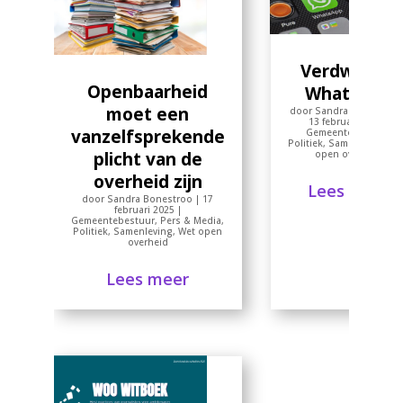
Verdwenen
Openbaarheid
WhatsApp
moet een
door
Sandra Bonestroo
13 februari 2025
|
vanzelfsprekende
Gemeentebestuur
,
Politiek
,
Samenleving
,
W
open overheid
plicht van de
overheid zijn
Lees meer
door
Sandra Bonestroo
|
17
februari 2025
|
Gemeentebestuur
,
Pers & Media
,
Politiek
,
Samenleving
,
Wet open
overheid
Lees meer