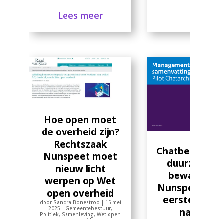
Lees meer
Hoe open moet
de overheid zijn?
Rechtszaak
Chatberichte
Nunspeet moet
duurzaam
nieuw licht
bewaren:
werpen op Wet
Nunspeet ze
open overheid
eerste stap
door
Sandra Bonestroo
|
16 mei
2025
|
Gemeentebestuur
,
naar
Politiek
,
Samenleving
,
Wet open