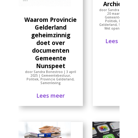
Archiefwet
door
Sandra Bonestroo
20 maart 2025
|
Gemeentebestuur
,
Waarom Provincie
Politiek
,
Provincie
Gelderland
,
Samenlevin
Gelderland
Wet open overheid
geheimzinnig
Lees meer
doet over
documenten
Gemeente
Nunspeet
door
Sandra Bonestroo
|
3 april
2025
|
Gemeentebestuur
,
Politiek
,
Provincie Gelderland
,
Samenleving
Lees meer